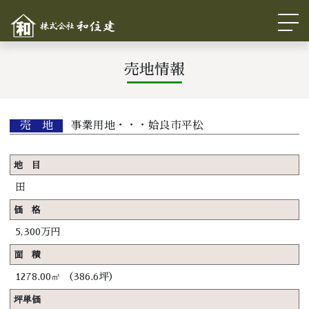
売地情報
売 地
事業用地・・・姶良市平松
地 目
田
価 格
5,300万円
面 積
1278.00㎡ （386.6坪）
坪単価