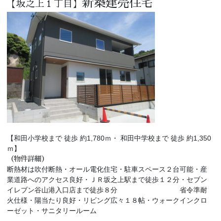
新築建売住宅
【坂之上１丁目】
【和田小学校まで 徒歩 約1,780
ｍ・ 和田中学校まで 徒歩 約1,350
ｍ】
（物件詳細）
断熱材は吹付断熱・オール電化住宅・駐車スペース２台可能・産
業道路へのアクセス良好・ＪＲ坂之上駅まで徒歩１２分・セブン
イレブン谷山港入口店まで徒歩８分 省令準耐
火仕様・陽当たり良好・リビング広々１８帖・ウォークインクロ
ーゼット・サニタリールーム