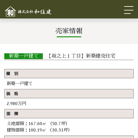
売家情報
新築一戸建て
【坂之上１丁目】新築建売住宅
種 別
新築一戸建て
価 格
2,980万円
面 積
土地面積：167.60㎡ （50.7坪）
建物面積：100.19㎡ （30.31坪）